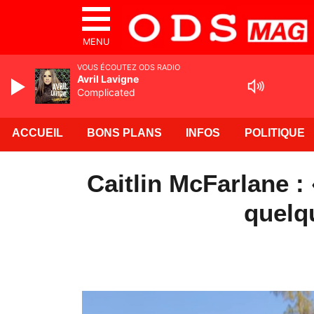
MENU
VOUS ÉCOUTEZ ODS RADIO
Avril Lavigne
Complicated
ACCUEIL
BONS PLANS
INFOS
POLITIQUE
Caitlin McFarlane : «
quelq