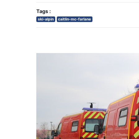
Tags :
ski-alpin
caitlin-mc-farlane