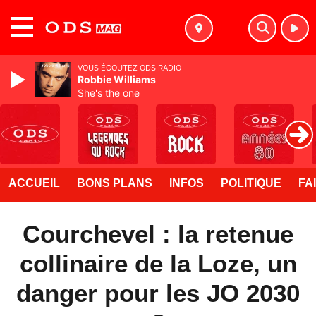
MENU
VOUS ÉCOUTEZ ODS RADIO
Robbie Williams
She's the one
ACCUEIL
BONS PLANS
INFOS
POLITIQUE
FA
Courchevel : la retenue
collinaire de la Loze, un
danger pour les JO 2030