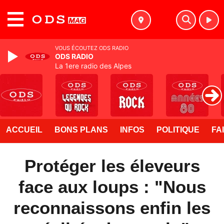
MENU
VOUS ÉCOUTEZ ODS RADIO
ODS RADIO
La 1ere radio des Alpes
ACCUEIL
BONS PLANS
INFOS
POLITIQUE
FA
Protéger les éleveurs
face aux loups : "Nous
reconnaissons enfin les