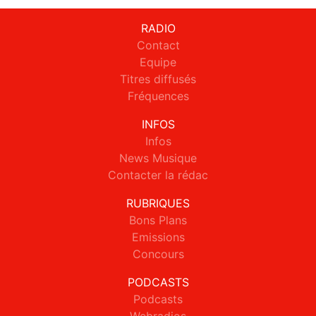
RADIO
Contact
Equipe
Titres diffusés
Fréquences
INFOS
Infos
News Musique
Contacter la rédac
RUBRIQUES
Bons Plans
Emissions
Concours
PODCASTS
Podcasts