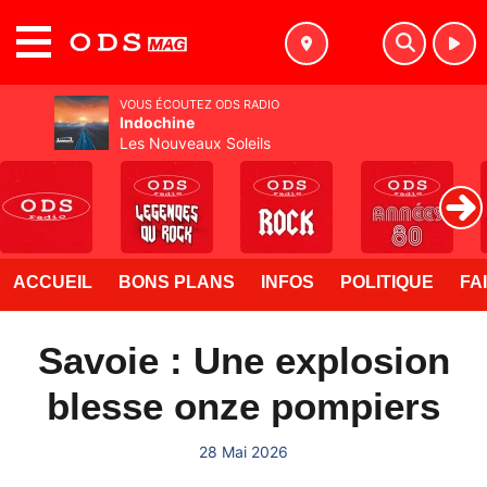
MENU
VOUS ÉCOUTEZ ODS RADIO
Indochine
Les Nouveaux Soleils
ACCUEIL
BONS PLANS
INFOS
POLITIQUE
FA
Savoie : Une explosion
blesse onze pompiers
28 Mai 2026