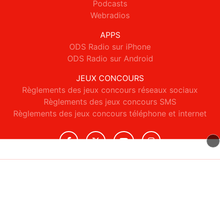
Podcasts
Webradios
APPS
ODS Radio sur iPhone
ODS Radio sur Android
JEUX CONCOURS
Règlements des jeux concours réseaux sociaux
Règlements des jeux concours SMS
Règlements des jeux concours téléphone et internet
© 2026 ODS Radio Tous droits réservés.
Signaler un contenu
-
Mentions légales
-
Politique de cookies
-
Contact