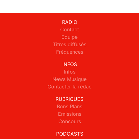
RADIO
Contact
Equipe
Titres diffusés
Fréquences
INFOS
Infos
News Musique
Contacter la rédac
RUBRIQUES
Bons Plans
Emissions
Concours
PODCASTS