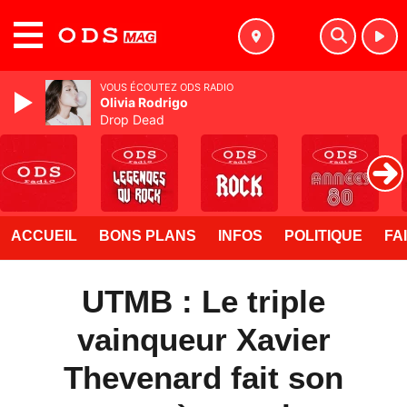
MENU
VOUS ÉCOUTEZ ODS RADIO
Olivia Rodrigo
Drop Dead
ACCUEIL
BONS PLANS
INFOS
POLITIQUE
FA
UTMB : Le triple
vainqueur Xavier
Thevenard fait son