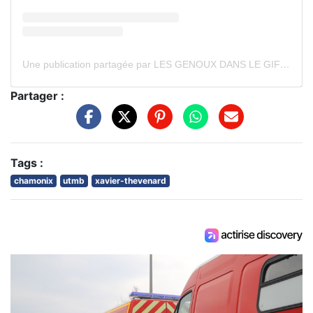
Une publication partagée par LES GENOUX DANS LE GIF (@lesgenouxdanslegif)
Partager :
Tags :
chamonix
utmb
xavier-thevenard