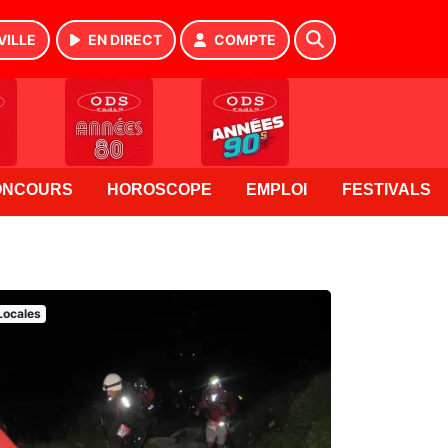
VILLE
EN DIRECT
COMPTE
ONCOURS
HOROSCOPE
EMPLOI
FESTIVALS
Locales