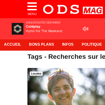
MENU
VOUS ÉCOUTEZ ODS RADIO
Coldplay
Hymn For The Weekend
ACCUEIL
BONS PLANS
INFOS
POLITIQUE
Tags - Recherches sur l
Locales