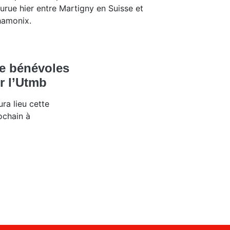
urue hier entre Martigny en Suisse et
amonix.
de bénévoles
r l’Utmb
ura lieu cette
ochain à