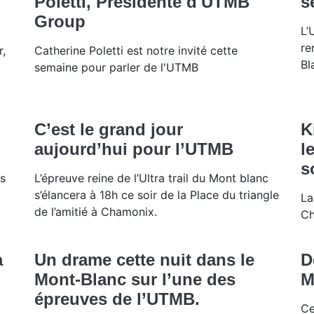
Poletti, Présidente d'UTMB
s
Group
L’
re
r,
Catherine Poletti est notre invité cette
Bl
semaine pour parler de l'UTMB
C’est le grand jour
K
aujourd’hui pour l’UTMB
l
s
ns
L’épreuve reine de l’Ultra trail du Mont blanc
s’élancera à 18h ce soir de la Place du triangle
La
de l’amitié à Chamonix.
Ch
a
Un drame cette nuit dans le
D
Mont-Blanc sur l’une des
M
épreuves de l’UTMB.
Ce