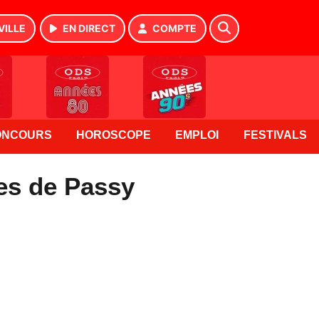
VILLE
EN DIRECT
COMPTE
ONCOURS
HOROSCOPE
EMPLOI
FESTIVALS
es de Passy