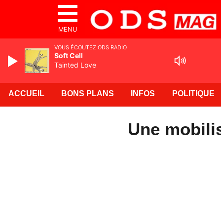
MENU
VOUS ÉCOUTEZ ODS RADIO
Soft Cell
Tainted Love
ACCUEIL
BONS PLANS
INFOS
POLITIQUE
Une mobili