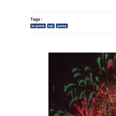
Tags :
la-poste
cgt
passy