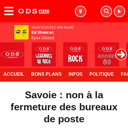
MENU
VOUS ÉCOUTEZ ODS RADIO
Ed Sheeran
Eyes Closed
ACCUEIL
BONS PLANS
INFOS
POLITIQUE
FA
Savoie : non à la
fermeture des bureaux
de poste