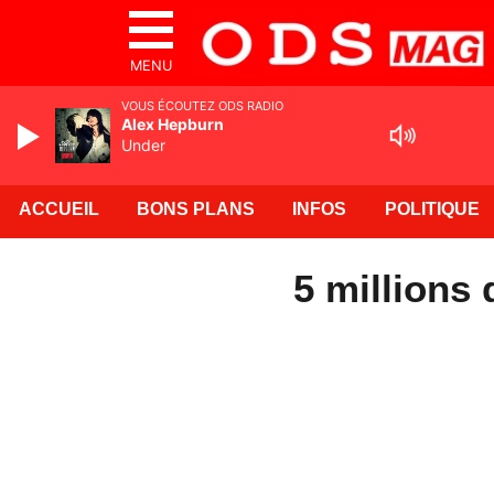
MENU
VOUS ÉCOUTEZ ODS RADIO
Alex Hepburn
Under
ACCUEIL
BONS PLANS
INFOS
POLITIQUE
5 millions