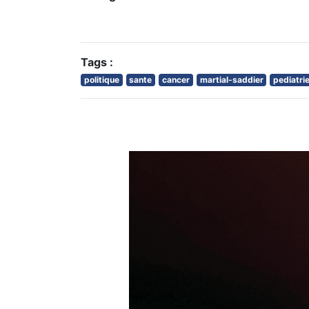
Tags :
politique
sante
cancer
martial-saddier
pediatri