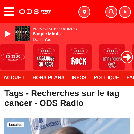
MENU
VOUS ÉCOUTEZ ODS RADIO
Simple Minds
Don't You
ACCUEIL
BONS PLANS
INFOS
POLITIQUE
FA
Tags - Recherches sur le tag
cancer - ODS Radio
Locales