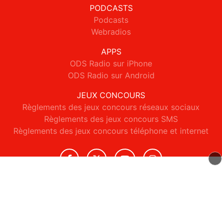
PODCASTS
Podcasts
Webradios
APPS
ODS Radio sur iPhone
ODS Radio sur Android
JEUX CONCOURS
Règlements des jeux concours réseaux sociaux
Règlements des jeux concours SMS
Règlements des jeux concours téléphone et internet
© 2026 ODS Radio Tous droits réservés.
Signaler un contenu
-
Mentions légales
-
Politique de cookies
-