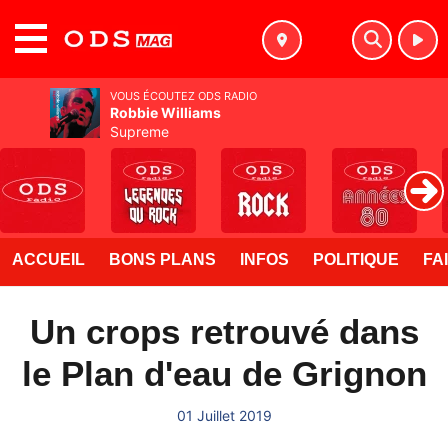
MENU
VOUS ÉCOUTEZ ODS RADIO
Robbie Williams
Supreme
ACCUEIL
BONS PLANS
INFOS
POLITIQUE
FA
Un crops retrouvé dans
le Plan d'eau de Grignon
01 Juillet 2019