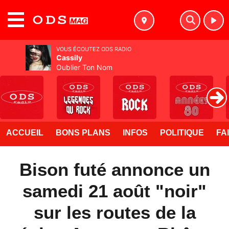
MENU
VOUS ÉCOUTEZ ODS RADIO
Cassily
Oublier Ton Nom
ACCUEIL
BONS PLANS
INFOS
POLITIQUE
FA
Bison futé annonce un
samedi 21 août "noir"
sur les routes de la