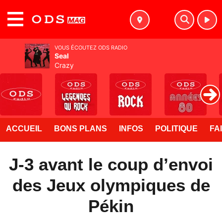
MENU
VOUS ÉCOUTEZ ODS RADIO
Seal
Crazy
ACCUEIL
BONS PLANS
INFOS
POLITIQUE
FA
J-3 avant le coup d’envoi
des Jeux olympiques de
Pékin