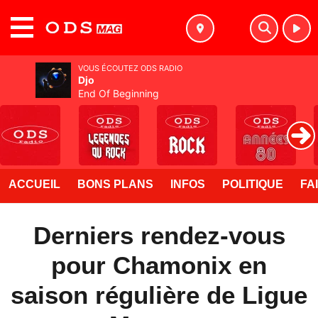
MENU
VOUS ÉCOUTEZ ODS RADIO
Djo
End Of Beginning
ACCUEIL
BONS PLANS
INFOS
POLITIQUE
FA
Derniers rendez-vous
pour Chamonix en
saison régulière de Ligue