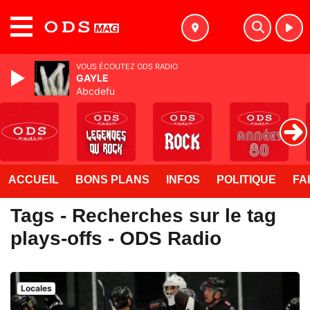
MENU
VOUS ÉCOUTEZ ODS RADIO
GAYLE
Abcdefu
ACCUEIL
BONS PLANS
INFOS
POLITIQUE
FA
Tags - Recherches sur le tag
plays-offs - ODS Radio
Locales