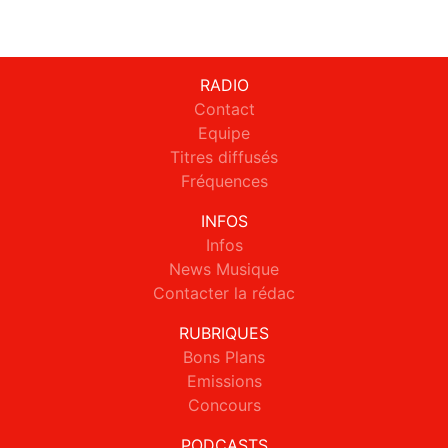
RADIO
Contact
Equipe
Titres diffusés
Fréquences
INFOS
Infos
News Musique
Contacter la rédac
RUBRIQUES
Bons Plans
Emissions
Concours
PODCASTS