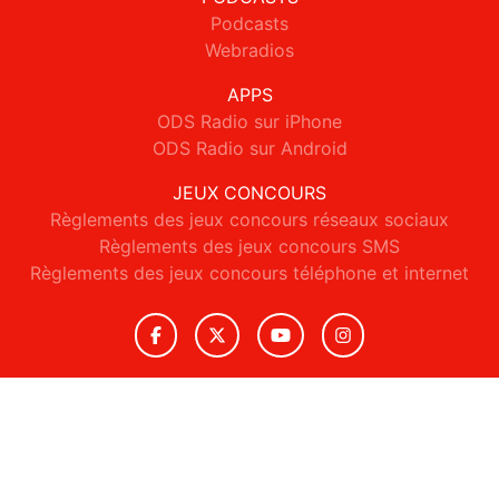
Podcasts
Webradios
APPS
ODS Radio sur iPhone
ODS Radio sur Android
JEUX CONCOURS
Règlements des jeux concours réseaux sociaux
Règlements des jeux concours SMS
Règlements des jeux concours téléphone et internet
© 2026 ODS Radio Tous droits réservés.
Signaler un contenu
-
Mentions légales
-
Politique de cookies
-
Contact