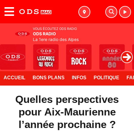
MENU
VOUS ÉCOUTEZ ODS RADIO
ODS RADIO
La 1ere radio des Alpes
ACCUEIL
BONS PLANS
INFOS
POLITIQUE
FA
Quelles perspectives
pour Aix-Maurienne
l’année prochaine ?