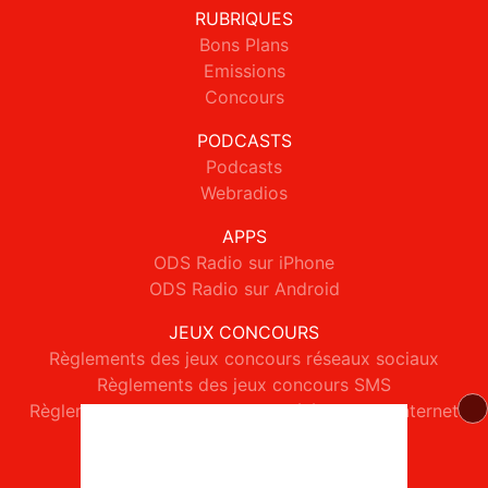
RUBRIQUES
Bons Plans
Emissions
Concours
PODCASTS
Podcasts
Webradios
APPS
ODS Radio sur iPhone
ODS Radio sur Android
JEUX CONCOURS
Règlements des jeux concours réseaux sociaux
Règlements des jeux concours SMS
Règlements des jeux concours téléphone et internet