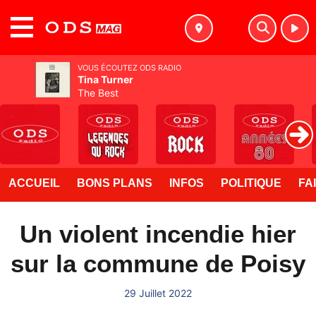
MENU
VOUS ÉCOUTEZ ODS RADIO
Tina Turner
The Best
ACCUEIL
BONS PLANS
INFOS
POLITIQUE
FA
Un violent incendie hier
sur la commune de Poisy
29 Juillet 2022