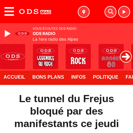
MENU
VOUS ÉCOUTEZ ODS RADIO
ODS RADIO
La 1ere radio des Alpes
ACCUEIL
BONS PLANS
INFOS
POLITIQUE
FA
Le tunnel du Frejus
bloqué par des
manifestants ce jeudi