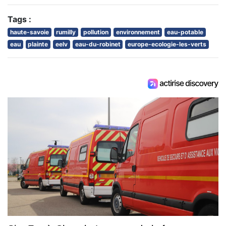
Tags :
haute-savoie
rumilly
pollution
environnement
eau-potable
eau
plainte
eelv
eau-du-robinet
europe-ecologie-les-verts