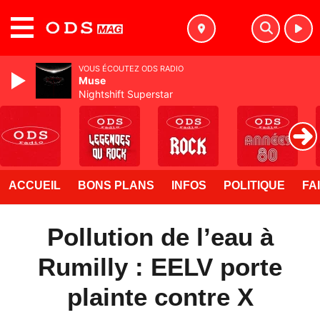
MENU
VOUS ÉCOUTEZ ODS RADIO
Muse
Nightshift Superstar
ACCUEIL
BONS PLANS
INFOS
POLITIQUE
FA
Pollution de l’eau à
Rumilly : EELV porte
plainte contre X