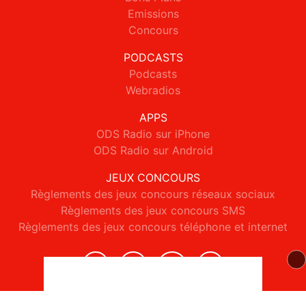
Emissions
Concours
PODCASTS
Podcasts
Webradios
APPS
ODS Radio sur iPhone
ODS Radio sur Android
JEUX CONCOURS
Règlements des jeux concours réseaux sociaux
Règlements des jeux concours SMS
Règlements des jeux concours téléphone et internet