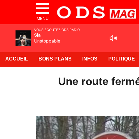
MENU
VOUS ÉCOUTEZ ODS RADIO
Sia
Unstoppable
ACCUEIL
BONS PLANS
INFOS
POLITIQUE
Une route fermé