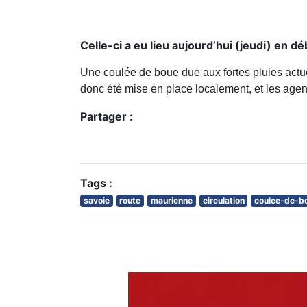
Celle-ci a eu lieu aujourd’hui (jeudi) en 
Une coulée de boue due aux fortes pluies actu
donc été mise en place localement, et les age
Partager :
Tags :
savoie
route
maurienne
circulation
coulee-de-b