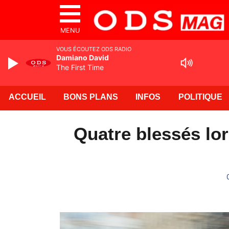
MENU
VOUS ÉCOUTEZ ODS RADIO
Damiano David
The First Time
ACCUEIL
BONS PLANS
INFOS
POLITIQUE
Quatre blessés lor