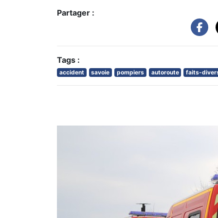
Partager :
Tags :
accident
savoie
pompiers
autoroute
faits-diver