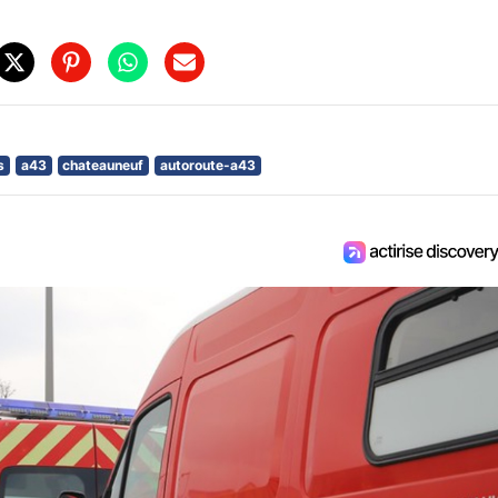
s
a43
chateauneuf
autoroute-a43