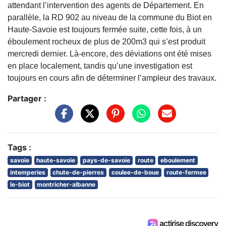
attendant l’intervention des agents de Département. En
parallèle, la RD 902 au niveau de la commune du Biot en
Haute-Savoie est toujours fermée suite, cette fois, à un
éboulement rocheux de plus de 200m3 qui s’est produit
mercredi dernier. Là-encore, des déviations ont été mises
en place localement, tandis qu’une investigation est
toujours en cours afin de déterminer l’ampleur des travaux.
Partager :
Tags :
savoie
haute-savoie
pays-de-savoie
route
eboulement
intemperies
chute-de-pierres
coulee-de-boue
route-fermee
le-biot
montricher-albanne