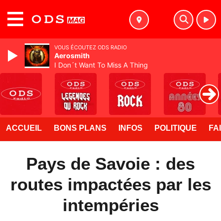
MENU
VOUS ÉCOUTEZ ODS RADIO
Aerosmith
I Don´t Want To Miss A Thing
ACCUEIL
BONS PLANS
INFOS
POLITIQUE
FA
Pays de Savoie : des
routes impactées par les
intempéries