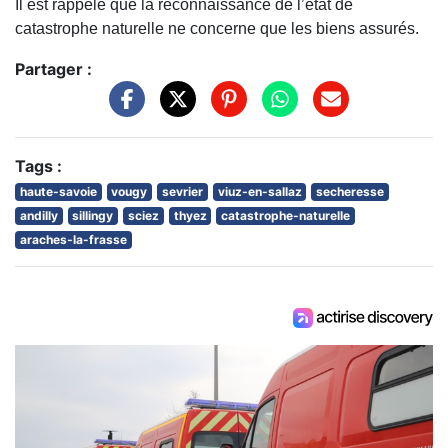
Il est rappelé que la reconnaissance de l’état de
catastrophe naturelle ne concerne que les biens assurés.
Partager :
Tags :
haute-savoie
vougy
sevrier
viuz-en-sallaz
secheresse
andilly
sillingy
sciez
thyez
catastrophe-naturelle
araches-la-frasse