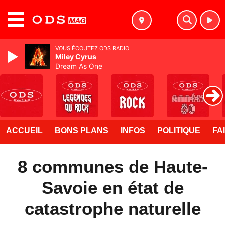
MENU
VOUS ÉCOUTEZ ODS RADIO
Miley Cyrus
Dream As One
ACCUEIL
BONS PLANS
INFOS
POLITIQUE
FA
8 communes de Haute-
Savoie en état de
catastrophe naturelle