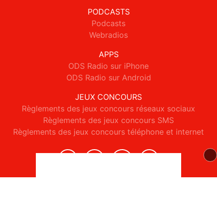
PODCASTS
Podcasts
Webradios
APPS
ODS Radio sur iPhone
ODS Radio sur Android
JEUX CONCOURS
Règlements des jeux concours réseaux sociaux
Règlements des jeux concours SMS
Règlements des jeux concours téléphone et internet
© 2026 ODS Radio Tous droits réservés.
Signaler un contenu
-
Mentions légales
-
Politique de cookies
-