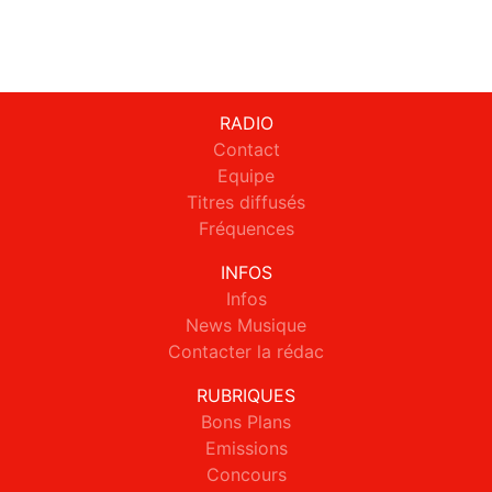
RADIO
Contact
Equipe
Titres diffusés
Fréquences
INFOS
Infos
News Musique
Contacter la rédac
RUBRIQUES
Bons Plans
Emissions
Concours