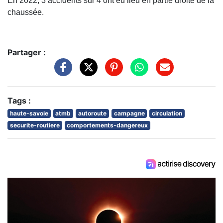
En 2022, 3 accidents sur 4 ont eu lieu en partie droite de la
chaussée.
Partager :
Tags :
haute-savoie
atmb
autoroute
campagne
circulation
securite-routiere
comportements-dangereux