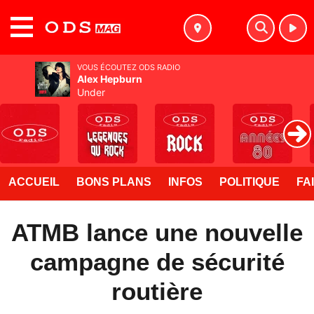
MENU
VOUS ÉCOUTEZ ODS RADIO
Alex Hepburn
Under
ACCUEIL
BONS PLANS
INFOS
POLITIQUE
FA
ATMB lance une nouvelle
campagne de sécurité
routière