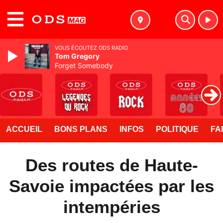
MENU
VOUS ÉCOUTEZ ODS RADIO
Tom Gregory
Forget Somebody
ACCUEIL
BONS PLANS
INFOS
POLITIQUE
FA
Des routes de Haute-
Savoie impactées par les
intempéries