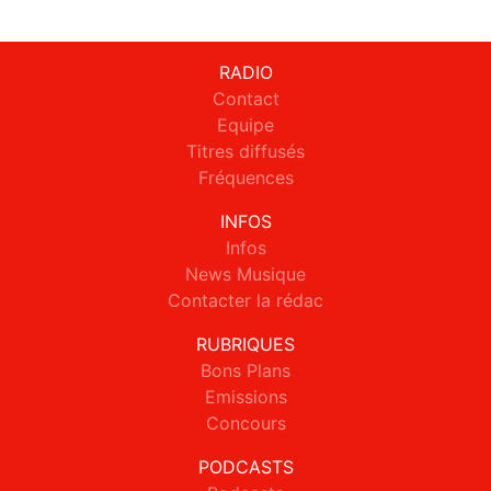
RADIO
Contact
Equipe
Titres diffusés
Fréquences
INFOS
Infos
News Musique
Contacter la rédac
RUBRIQUES
Bons Plans
Emissions
Concours
PODCASTS