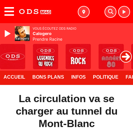
MENU
VOUS ÉCOUTEZ ODS RADIO
Calogero
Prendre Racine
ACCUEIL
BONS PLANS
INFOS
POLITIQUE
FA
La circulation va se
charger au tunnel du
Mont-Blanc