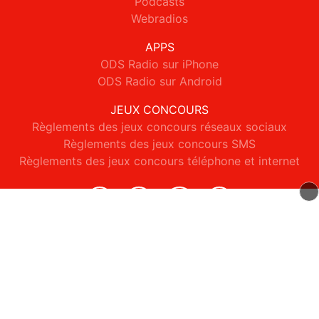
Podcasts
Webradios
APPS
ODS Radio sur iPhone
ODS Radio sur Android
JEUX CONCOURS
Règlements des jeux concours réseaux sociaux
Règlements des jeux concours SMS
Règlements des jeux concours téléphone et internet
© 2026 ODS Radio Tous droits réservés.
Signaler un contenu
-
Mentions légales
-
Politique de cookies
-
Contact