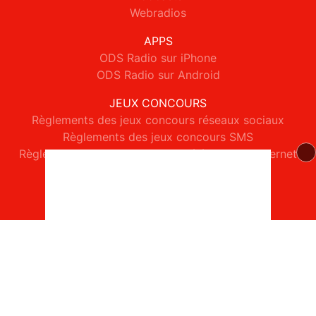
Webradios
APPS
ODS Radio sur iPhone
ODS Radio sur Android
JEUX CONCOURS
Règlements des jeux concours réseaux sociaux
Règlements des jeux concours SMS
Règlements des jeux concours téléphone et internet
© 2026 ODS Radio Tous droits réservés.
Signaler un contenu
-
Mentions légales
-
Politique de cookies
-
Contact