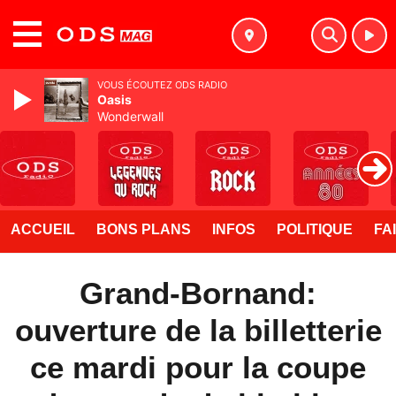
MENU
VOUS ÉCOUTEZ ODS RADIO
Oasis
Wonderwall
ACCUEIL
BONS PLANS
INFOS
POLITIQUE
FA
Grand-Bornand:
ouverture de la billetterie
ce mardi pour la coupe