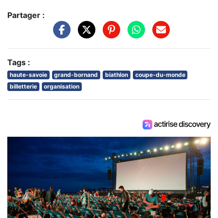
Partager :
Tags :
haute-savoie
grand-bornand
biathlon
coupe-du-monde
billetterie
organisation