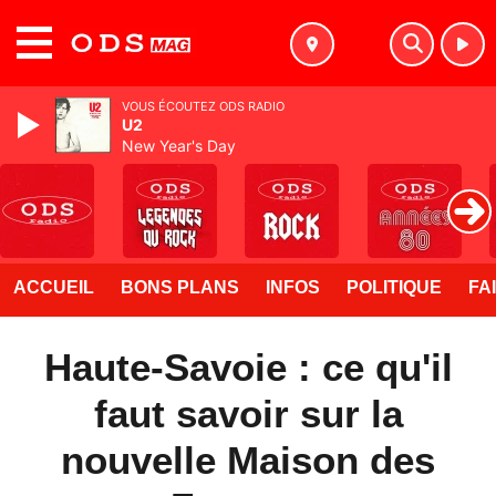
MENU
VOUS ÉCOUTEZ ODS RADIO
U2
New Year's Day
ACCUEIL
BONS PLANS
INFOS
POLITIQUE
FA
Haute-Savoie : ce qu'il
faut savoir sur la
nouvelle Maison des