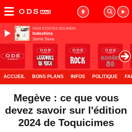
MENU
VOUS ÉCOUTEZ ODS RADIO
Indochine
3eme Sexe
ACCUEIL
BONS PLANS
INFOS
POLITIQUE
FA
Megève : ce que vous
devez savoir sur l'édition
2024 de Toquicimes