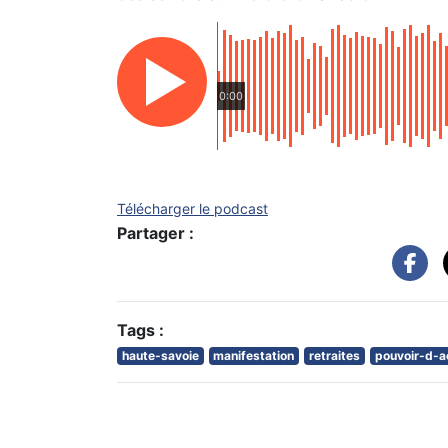
0:00
Télécharger le podcast
Partager :
Tags :
haute-savoie
manifestation
retraites
pouvoir-d-a