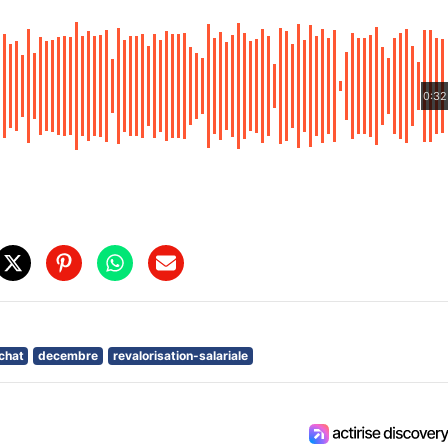
0:32
chat
decembre
revalorisation-salariale