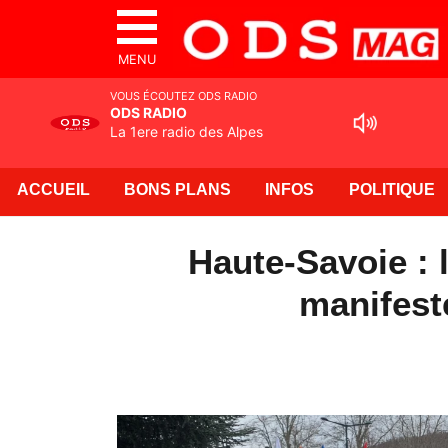
MENU
VOUS ÉCOUTEZ ODS RADIO
ODS RADIO
La 1ere radio des Alpes
ACCUEIL
BONS PLANS
INFOS
POLITIQUE
Haute-Savoie : l
manifest