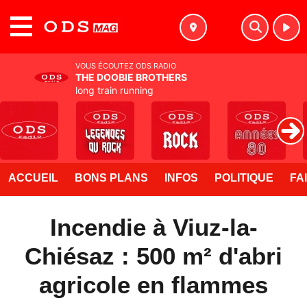
MENU
VOUS ÉCOUTEZ ODS RADIO
THE DOOBIE BROTHERS
long train running
ACCUEIL
BONS PLANS
INFOS
POLITIQUE
FA
Incendie à Viuz-la-
Chiésaz : 500 m² d'abri
agricole en flammes