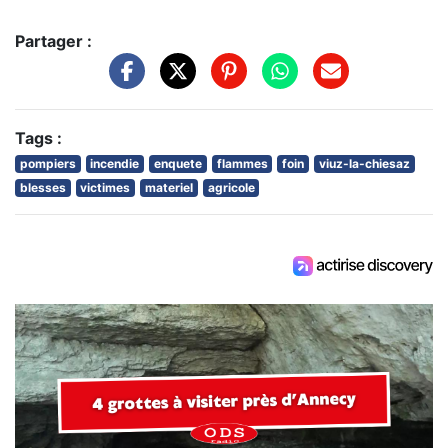
Partager :
Tags :
pompiers
incendie
enquete
flammes
foin
viuz-la-chiesaz
blesses
victimes
materiel
agricole