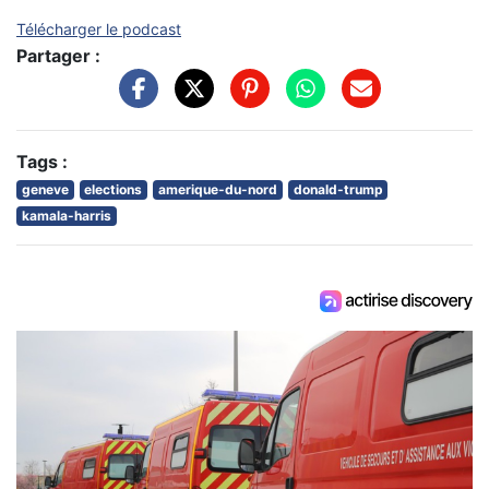
Télécharger le podcast
Partager :
Tags :
geneve
elections
amerique-du-nord
donald-trump
kamala-harris