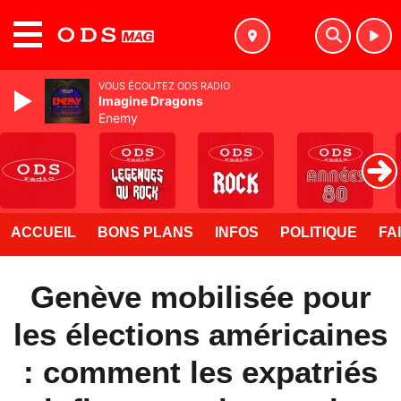
MENU
VOUS ÉCOUTEZ ODS RADIO
Imagine Dragons
Enemy
ACCUEIL
BONS PLANS
INFOS
POLITIQUE
FA
Genève mobilisée pour
les élections américaines
: comment les expatriés