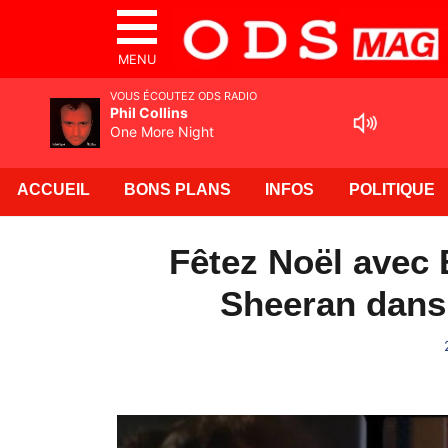
MENU
VOUS ÉCOUTEZ ODS RADIO
Phil Collins
One More Night
ACCUEIL
BONS PLANS
INFOS
POLITIQUE
Fêtez Noël avec 
Sheeran dans 