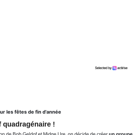
ur les fêtes de fin d'année
if quadragénaire !
ion de Bob Geldof et Midge Ure, on décide de créer
un groupe