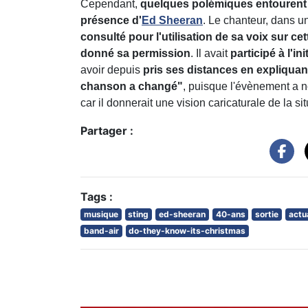
Cependant,
quelques polémiques entourent
présence d'
Ed Sheeran
. Le chanteur, dans u
consulté pour l'utilisation de sa voix sur ce
donné sa permission
. Il avait
participé à l'in
avoir depuis
pris ses distances en expliquan
chanson a changé"
, puisque l'évènement a no
car il donnerait une vision caricaturale de la s
Partager :
Tags :
musique
sting
ed-sheeran
40-ans
sortie
actu
band-air
do-they-know-its-christmas