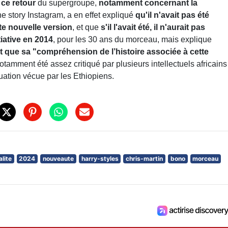
 ce retour
du supergroupe,
notamment concernant la
ne story Instagram, a en effet expliqué
qu'il n'avait pas été
tte nouvelle version
, et que
s'il l'avait été, il n'aurait pas
itiative en 2014
, pour les 30 ans du morceau, mais explique
t que sa "compréhension de l’histoire associée à cette
tamment été assez critiqué par plusieurs intellectuels africains
ituation vécue par les Ethiopiens.
alite
2024
nouveaute
harry-styles
chris-martin
bono
morceau