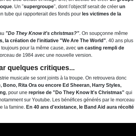
poque
. Un "
supergroupe
", dont l'objectif serait de créer
un
n tube qui rapporterait des fonds pour
les victimes de la
au
"Do They Know it's christmas?"
. On soupçonne même
s, la création de l'initiative "We Are The World"
. 40 ans plus
, toujours pour la même cause, avec
un casting rempli de
 morceau de 1984 avec une nouvelle version.
ar quelques critiques...
rie musicale se sont joints à la troupe. On retrouvera donc
 Bono, Rita Ora ou encore Ed Sheeran, Harry Styles,
ang
, pour une
reprise de "Do They Know It's Christmas"
qui
s, notamment sur Youtube. Les bénéfices générés par le morceau
re la famine.
En 40 ans d'existance, le Band Aid aura récolté