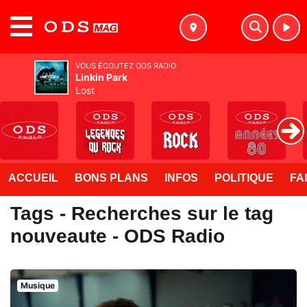
MENU
VOUS ÉCOUTEZ ODS RADIO
Linkin Park
Lost
ACCUEIL
BONS PLANS
INFOS
POLITIQUE
FA
Tags - Recherches sur le tag
nouveaute - ODS Radio
Musique