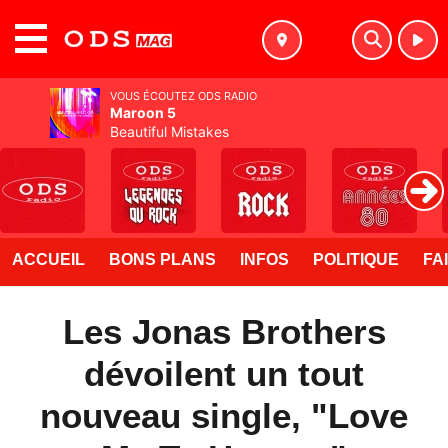
MENU
VOUS ÉCOUTEZ ODS RADIO
Maroon 5
Beautiful Mistakes
ACCUEIL
BONS PLANS
INFOS
POLITIQUE
FA
Les Jonas Brothers
dévoilent un tout
nouveau single, "Love