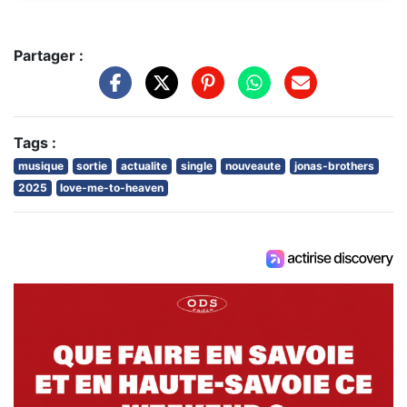
Partager :
Tags :
musique
sortie
actualite
single
nouveaute
jonas-brothers
2025
love-me-to-heaven