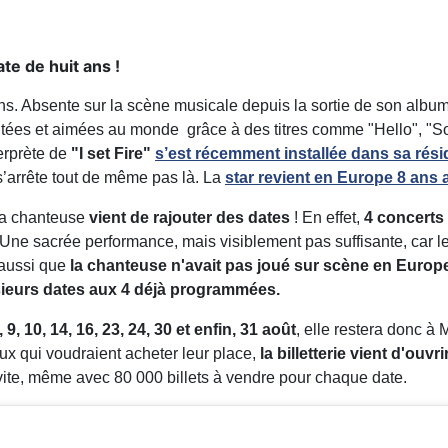
te de huit ans !
ns. Absente sur la scène musicale depuis la sortie de son album
outées et aimées au monde grâce à des titres comme "Hello", "
terprète de
"I set Fire"
s’est récemment installée dans sa rés
s’arrête tout de même pas là. La
star revient en Europe 8 ans 
 la chanteuse
vient de rajouter des dates
! En effet,
4 concerts 
Une sacrée performance, mais visiblement pas suffisante, car le
 aussi que
la chanteuse n'avait pas joué sur scène en Europe 
usieurs dates aux 4 déjà programmées.
9, 10, 14, 16, 23, 24, 30 et enfin, 31 août
, elle restera donc à 
x qui voudraient acheter leur place,
la billetterie vient d'ouvri
 vite, même avec 80 000 billets à vendre pour chaque date.