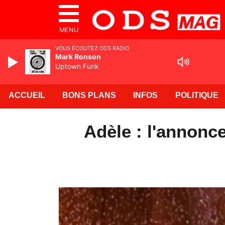
MENU
VOUS ÉCOUTEZ ODS RADIO
Mark Ronson
Uptown Funk
ACCUEIL
BONS PLANS
INFOS
POLITIQUE
Adèle : l'annonce