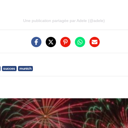
Une publication partagée par Adele (@adele)
succes
munich