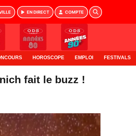
VILLE
EN DIRECT
COMPTE
ONCOURS
HOROSCOPE
EMPLOI
FESTIVALS
ich fait le buzz !