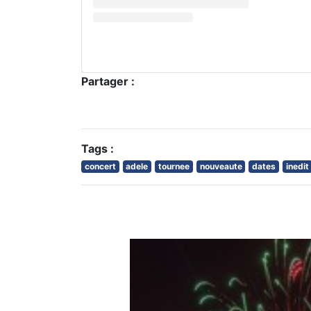
Partager :
Tags :
concert
adele
tournee
nouveaute
dates
inedit