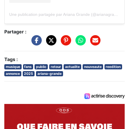
Une publication partagée par Ariana Grande (@arianagrande)
Partager :
Tags :
musique
fans
public
retour
actualite
nouveaute
reedition
annonce
2025
ariana-grande