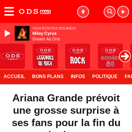
MENU
VOUS ÉCOUTEZ ODS RADIO
Miley Cyrus
Dream As One
ACCUEIL
BONS PLANS
INFOS
POLITIQUE
FA
Ariana Grande prévoit
une grosse surprise à
ses fans pour la fin du