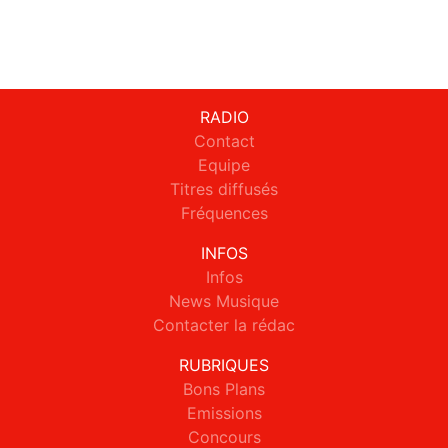
RADIO
Contact
Equipe
Titres diffusés
Fréquences
INFOS
Infos
News Musique
Contacter la rédac
RUBRIQUES
Bons Plans
Emissions
Concours