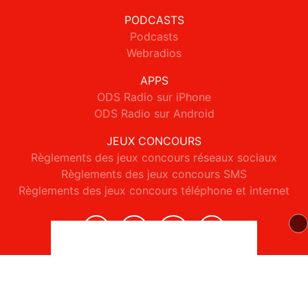
PODCASTS
Podcasts
Webradios
APPS
ODS Radio sur iPhone
ODS Radio sur Android
JEUX CONCOURS
Règlements des jeux concours réseaux sociaux
Règlements des jeux concours SMS
Règlements des jeux concours téléphone et internet
© 2026 ODS Radio Tous droits réservés.
Signaler un contenu
-
Mentions légales
-
Politique de cookies
-