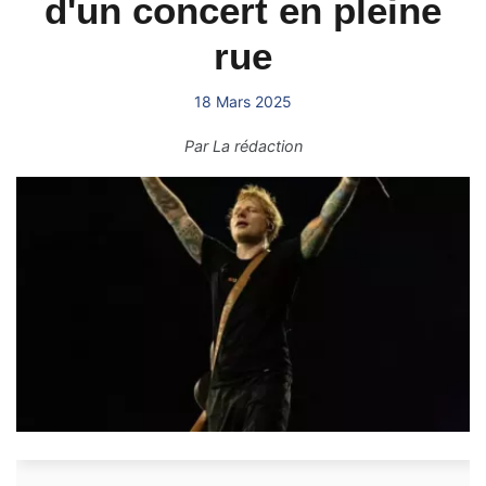
d'un concert en pleine
rue
18 Mars 2025
Par
La rédaction