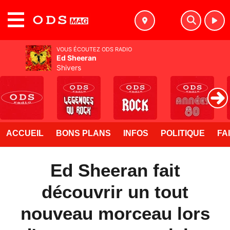
MENU
VOUS ÉCOUTEZ ODS RADIO
Ed Sheeran
Shivers
ACCUEIL
BONS PLANS
INFOS
POLITIQUE
FA
Ed Sheeran fait
découvrir un tout
nouveau morceau lors