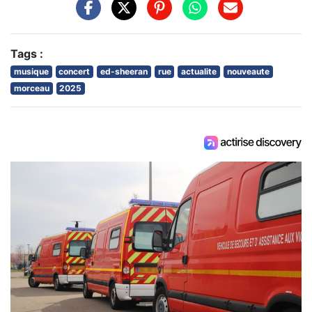
Tags :
musique
concert
ed-sheeran
rue
actualite
nouveaute
morceau
2025