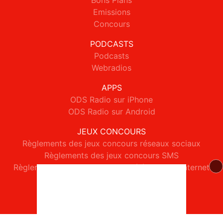
Bons Plans
Emissions
Concours
PODCASTS
Podcasts
Webradios
APPS
ODS Radio sur iPhone
ODS Radio sur Android
JEUX CONCOURS
Règlements des jeux concours réseaux sociaux
Règlements des jeux concours SMS
Règlements des jeux concours téléphone et internet