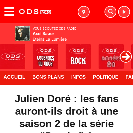
MENU
VOUS ÉCOUTEZ ODS RADIO
Axel Bauer
Eteins La Lumière
ACCUEIL
BONS PLANS
INFOS
POLITIQUE
FA
Julien Doré : les fans
auront-ils droit à une
saison 2 de la série