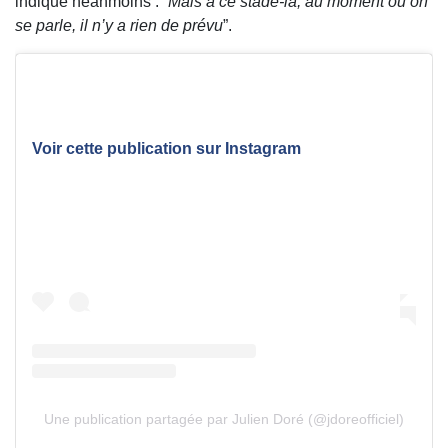
indique néanmoins : “
Mais à ce stade-là, au moment où on
se parle, il n’y a rien de prévu
”.
Voir cette publication sur Instagram
Une publication partagée par Julien Doré (@jdoreofficiel)