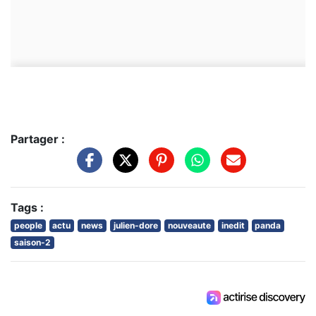
Partager :
Tags :
people
actu
news
julien-dore
nouveaute
inedit
panda
saison-2