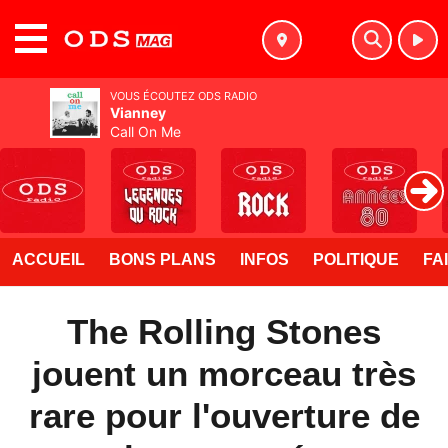
MENU
VOUS ÉCOUTEZ ODS RADIO
Vianney
Call On Me
ACCUEIL
BONS PLANS
INFOS
POLITIQUE
FA
The Rolling Stones
jouent un morceau très
rare pour l'ouverture de