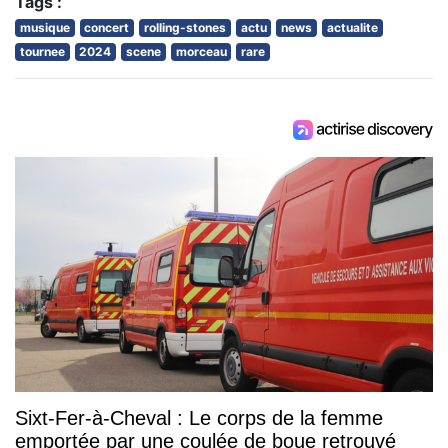
Tags :
musique
concert
rolling-stones
actu
news
actualite
tournee
2024
scene
morceau
rare
Sixt-Fer-à-Cheval : Le corps de la femme
emportée par une coulée de boue retrouvé