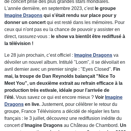
de concert prisé des plus grandes stars mondiales.
L'année dernière, en septembre 2023, c'est
le groupe
Imagine Dragons
qui s'était rendu sur place pour y
donner un concert
qui est resté dans les mémoires. Pour
ceux qui n'ont pas eu la chance de pouvoir y assister en
direct, rassurez-vous :
le show va bientôt être rediffusé à
la télévision !
Le 28 juin prochain, c’est officiel :
Imagine Dragons
va
dévoiler un nouvel album. Intitulé "Loom", il se dévoilait en
avril dernier avec un premier single : "Eyes Closed".
Fin
mai, la troupe de Dan Reynolds balançait "Nice To
Meet You", un deuxième extrait au refrain efficace à la
production très estivale, idéale pour l’arrivée de
l’été.
Vous savez ce qui est encore mieux ?
Voir
Imagine
Dragons
en live.
Justement, pour célébrer le retour du
groupe, France Télévisions a décidé de régaler les fans
français : le 3 juillet, découvrez une rediffusion inédite du
concert d’
Imagine
Dragons
au Château de Chambord.
Un