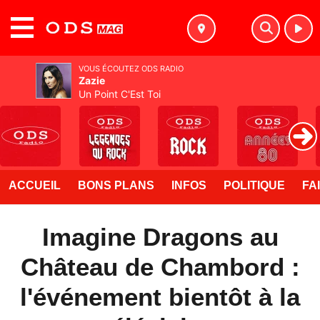
MENU
VOUS ÉCOUTEZ ODS RADIO
Zazie
Un Point C'Est Toi
ACCUEIL
BONS PLANS
INFOS
POLITIQUE
FA
Imagine Dragons au
Château de Chambord :
l'événement bientôt à la