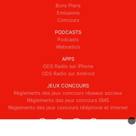
Bons Plans
Emissions
Concours
PODCASTS
Podcasts
Webradios
APPS
ODS Radio sur iPhone
ODS Radio sur Android
JEUX CONCOURS
Règlements des jeux concours réseaux sociaux
Règlements des jeux concours SMS
Règlements des jeux concours téléphone et internet