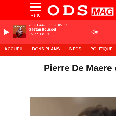
MENU
VOUS ÉCOUTEZ ODS RADIO
Gaëtan Roussel
Tout S'En Va
ACCUEIL
BONS PLANS
INFOS
POLITIQUE
Pierre De Maere 