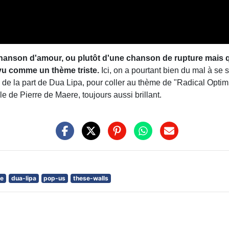
 chanson d'amour, ou plutôt d'une chanson de rupture mais q
 vu comme un thème triste.
Ici, on a pourtant bien du mal à se s
de la part de Dua Lipa, pour coller au thème de "Radical Optimism
e de Pierre de Maere, toujours aussi brillant.
re
dua-lipa
pop-us
these-walls