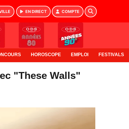
VILLE
EN DIRECT
COMPTE
ONCOURS
HOROSCOPE
EMPLOI
FESTIVALS
vec "These Walls"