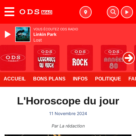
MENU
VOUS ÉCOUTEZ ODS RADIO
Linkin Park
Lost
ACCUEIL
BONS PLANS
INFOS
POLITIQUE
FA
L'Horoscope du jour
11 Novembre 2024
Par
La rédaction