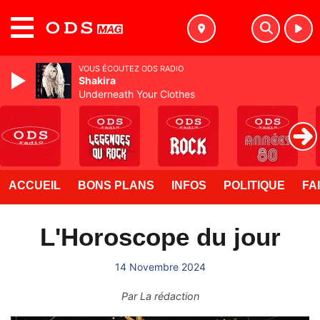
MENU
VOUS ÉCOUTEZ ODS RADIO
Shakira
Underneath Your Clothes
ACCUEIL
BONS PLANS
INFOS
POLITIQUE
FA
L'Horoscope du jour
14 Novembre 2024
Par
La rédaction