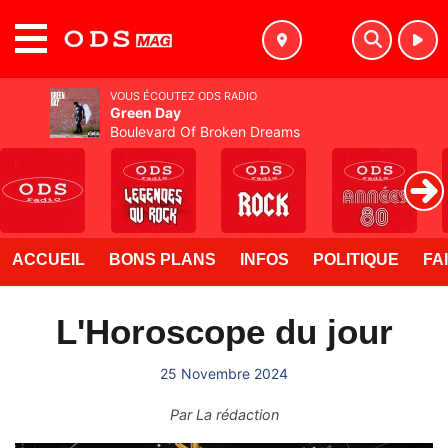
MENU
VOUS ÉCOUTEZ ODS RADIO
Green Day
Boulevard Of Broken Dreams
ACCUEIL
BONS PLANS
INFOS
POLITIQUE
FA
L'Horoscope du jour
25 Novembre 2024
Par
La rédaction