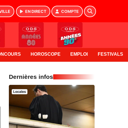
VILLE
EN DIRECT
COMPTE
ONCOURS
HOROSCOPE
EMPLOI
FESTIVALS
Dernières infos
Locales