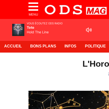
MENU
VOUS ÉCOUTEZ ODS RADIO
Toto
Hold The Line
ACCUEIL
BONS PLANS
INFOS
POLITIQUE
L'Horo