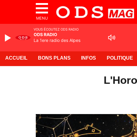
MENU
VOUS ÉCOUTEZ ODS RADIO
ODS RADIO
La 1ere radio des Alpes
ACCUEIL
BONS PLANS
INFOS
POLITIQUE
L'Horo