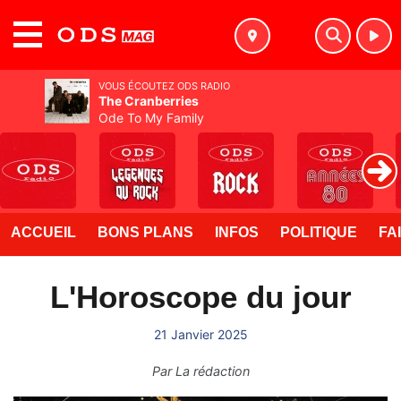
MENU
VOUS ÉCOUTEZ ODS RADIO
The Cranberries
Ode To My Family
ACCUEIL
BONS PLANS
INFOS
POLITIQUE
FA
L'Horoscope du jour
21 Janvier 2025
Par
La rédaction