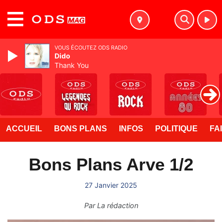
MENU
VOUS ÉCOUTEZ ODS RADIO
Dido
Thank You
ACCUEIL
BONS PLANS
INFOS
POLITIQUE
FA
Bons Plans Arve 1/2
27 Janvier 2025
Par
La rédaction