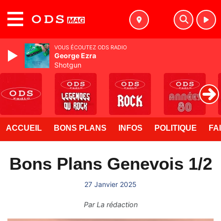
MENU
VOUS ÉCOUTEZ ODS RADIO
George Ezra
Shotgun
ACCUEIL
BONS PLANS
INFOS
POLITIQUE
FA
Bons Plans Genevois 1/2
27 Janvier 2025
Par
La rédaction